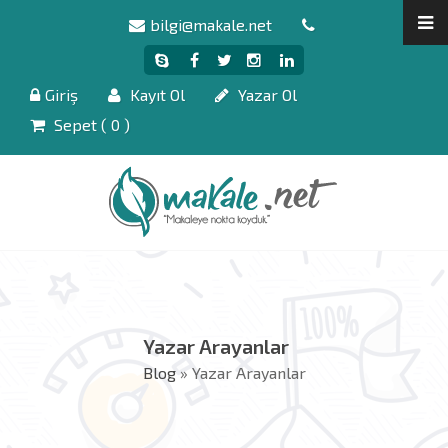
bilgi@makale.net
Giriş
Kayıt Ol
Yazar Ol
Sepet (
0
)
Yazar Arayanlar
Blog
» Yazar Arayanlar