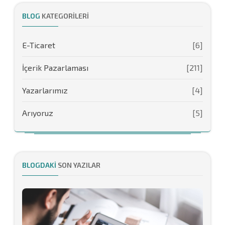
BLOG
KATEGORILERI
E-Ticaret
[6]
İçerik Pazarlaması
[211]
Yazarlarımız
[4]
Arıyoruz
[5]
BLOGDAKI
SON YAZILAR