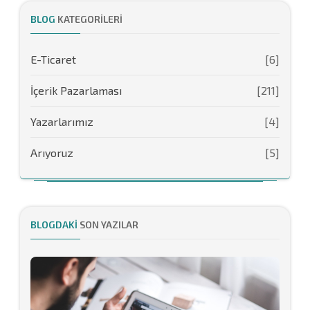
BLOG
KATEGORILERI
E-Ticaret
[6]
İçerik Pazarlaması
[211]
Yazarlarımız
[4]
Arıyoruz
[5]
BLOGDAKI
SON YAZILAR