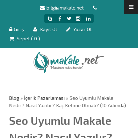
bilgi@makale.net
Giriş
Kayıt Ol
Yazar Ol
Sepet (
0
)
Blog
»
İçerik Pazarlaması
» Seo Uyumlu Makale
Nedir? Nasıl Yazılır? Kaç Kelime Olmalı? (10 Adımda)
Seo Uyumlu Makale
Nedir? Nasıl Yazılır?