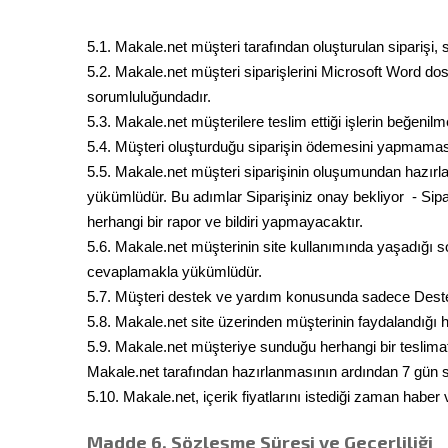
5.1. Makale.net müşteri tarafından oluşturulan siparişi, 
5.2. Makale.net müşteri siparişlerini Microsoft Word do
sorumluluğundadır.
5.3. Makale.net müşterilere teslim ettiği işlerin beğeni
5.4. Müşteri oluşturduğu siparişin ödemesini yapmama
5.5. Makale.net müşteri siparişinin oluşumundan hazırl
yükümlüdür. Bu adımlar Siparişiniz onay bekliyor - Sipari
herhangi bir rapor ve bildiri yapmayacaktır.
5.6. Makale.net müşterinin site kullanımında yaşadığı sor
cevaplamakla yükümlüdür.
5.7. Müşteri destek ve yardım konusunda sadece Destek bi
5.8. Makale.net site üzerinden müşterinin faydalandığı h
5.9. Makale.net müşteriye sunduğu herhangi bir teslimat
Makale.net tarafından hazırlanmasının ardından 7 gün sü
5.10. Makale.net, içerik fiyatlarını istediği zaman haber
Madde 6. Sözleşme Süresi ve Geçerliliği