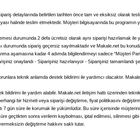
sipariş detaylarında belirtilen tarihten önce tam ve eksiksiz olarak t
syası halinde teslim etmektedir. Müşteri bilgisayarında bu programın
lmemesi durumunda 2 defa ücretsiz olarak aynı siparişi hazırlamak ile
sı durumunda sipariş geçersiz sayılmaktadır ve Makale.net bu konud
anma aşamasına kadar 4 adımda bilgilendirmeyi sadece “Müşteri Panel
şiniz onaylandı - Siparişiniz hazırlanıyor - Siparişiniz tamamlandı şe
unlara teknik anlamda destek bildirimi ile yardımcı olacaktır. Makale.
ldirimi ile yardım alabilir. Makale.net iletişim hattı üzerinden tekn
erhangi bir hizmeti veya siparişi değiştirme, fiyat politikasını değişt
ı 7 gün süre ile korumak ile yükümlüdür. Bu süre içerisinde müşterinin
re geçtikten sonra verilerin kaybolması, iptal edilmesi, silinmesi g
 vermeksizin değiştirme hakkını saklı tutar.