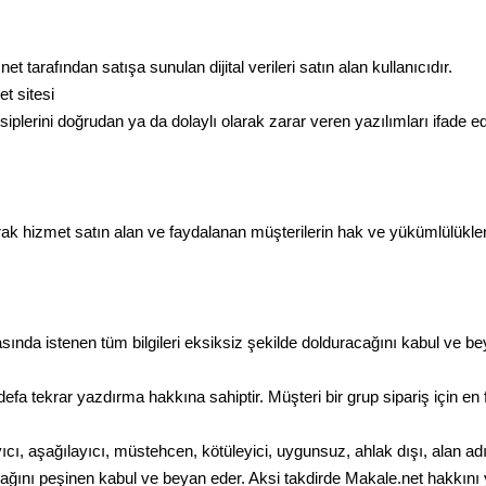
t tarafından satışa sunulan dijital verileri satın alan kullanıcıdır.
t sitesi
iplerini doğrudan ya da dolaylı olarak zarar veren yazılımları ifade ed
ak hizmet satın alan ve faydalanan müşterilerin hak ve yükümlülükle
fasında istenen tüm bilgileri eksiksiz şekilde dolduracağını kabul ve b
efa tekrar yazdırma hakkına sahiptir. Müşteri bir grup sipariş için en 
ıcı, aşağılayıcı, müstehcen, kötüleyici, uygunsuz, ahlak dışı, alan ad
ğını peşinen kabul ve beyan eder. Aksi takdirde Makale.net hakkını y