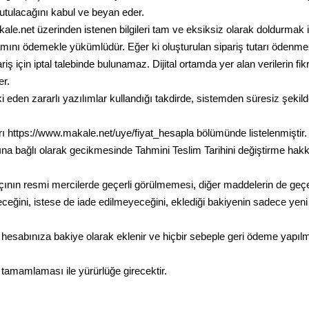
utulacağını kabul ve beyan eder.
kale.net üzerinden istenen bilgileri tam ve eksiksiz olarak doldurmak 
mamını ödemekle yükümlüdür. Eğer ki oluşturulan sipariş tutarı ödenme
ş için iptal talebinde bulunamaz. Dijital ortamda yer alan verilerin 
er.
eden zararlı yazılımlar kullandığı takdirde, sistemden süresiz şekilde
ları https://www.makale.net/uye/fiyat_hesapla bölümünde listelenmiştir.
na bağlı olarak gecikmesinde Tahmini Teslim Tarihini değiştirme hakkı
çının resmi mercilerde geçerli görülmemesi, diğer maddelerin de ge
eceğini, istese de iade edilmeyeceğini, eklediği bakiyenin sadece yen
r, hesabınıza bakiye olarak eklenir ve hiçbir sebeple geri ödeme yapı
 tamamlaması ile yürürlüğe girecektir.