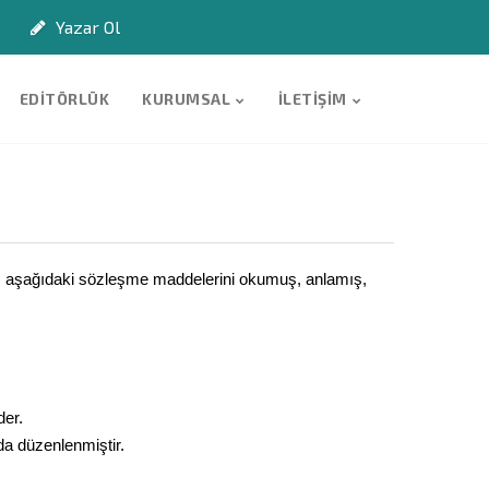
Yazar Ol
EDITÖRLÜK
KURUMSAL
İLETIŞIM
k) aşağıdaki sözleşme maddelerini okumuş, anlamış,
der.
da düzenlenmiştir.