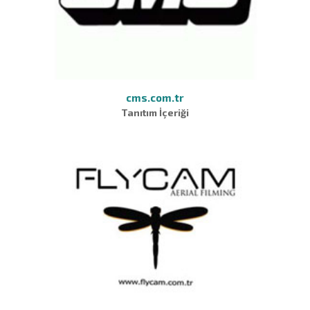
cms.com.tr
Tanıtım İçeriği