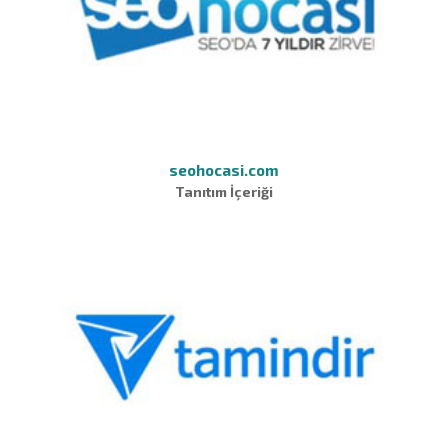
seohocasi.com
Tanıtım İçeriği