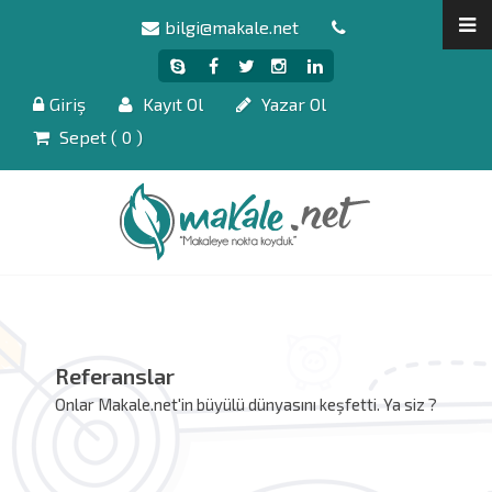
bilgi@makale.net
Giriş
Kayıt Ol
Yazar Ol
Sepet (
0
)
Referanslar
Onlar Makale.net'in büyülü dünyasını keşfetti. Ya siz ?