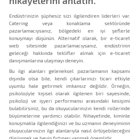
hikayelerini anlatın.
Endüstrinizin şüphesiz sizi ilgilendiren liderleri var.
Catering veya konaklama sektöründe
pazarlamacıysanız, bölgedeki en iyi şeflerle
konuşmayı düşünün. Alternatif olarak, bir e-ticaret
web sitesinde pazarlamacıysanız, endüstrinin
geleceği hakkında teklifler almak için e-ticaret
danışmanlarına ulaşmayı deneyin.
Bu ilgi alanları geleneksel pazarlamanın kapsamı
dışında olsa bile, kendi çıkarlarınızı ticari etkiyle
uyumlu hale getirmek imkansız değildir. Örneğin,
psikolojiyle kişisel olarak ilgilenen biri sayesinde,
psikoloji ve işyeri performansı arasındaki kesişimi
bulabilirsiniz, bu da okuyucularınızın kendi rollerinde
büyümelerine yardımcı olabilir. Nihayetinde, kiminle
konuşmakla ilgilendiğinizi ve bu uzmanın deneyiminin
okuyucularınızın ilgi alanlarıyla nasıl örtüşebileceğini
düşünmek ve beyin fırtınası yapmak önemlidir.