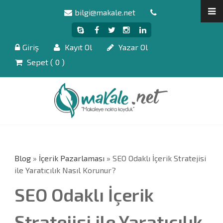
bilgi@makale.net
Giriş
Kayıt Ol
Yazar Ol
Sepet (
0
)
Blog
»
İçerik Pazarlaması
» SEO Odaklı İçerik Stratejisi
ile Yaratıcılık Nasıl Korunur?
SEO Odaklı İçerik
Stratejisi ile Yaratıcılık