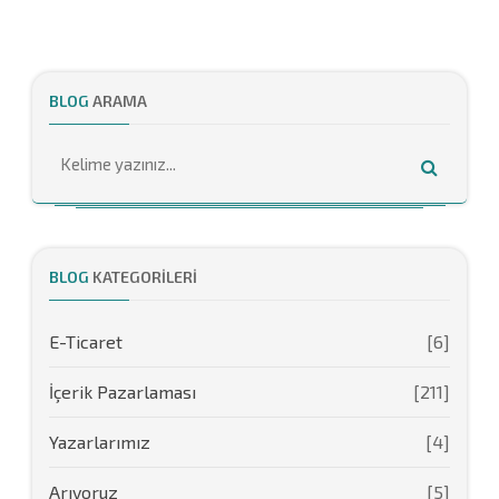
BLOG
ARAMA
BLOG
KATEGORILERI
E-Ticaret
[6]
İçerik Pazarlaması
[211]
Yazarlarımız
[4]
Arıyoruz
[5]