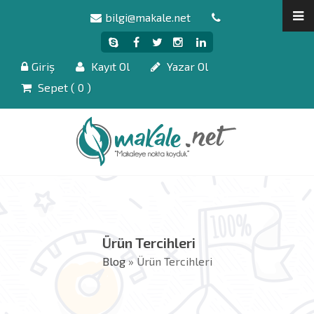
bilgi@makale.net
Giriş
Kayıt Ol
Yazar Ol
Sepet (
0
)
Ürün Tercihleri
Blog
» Ürün Tercihleri