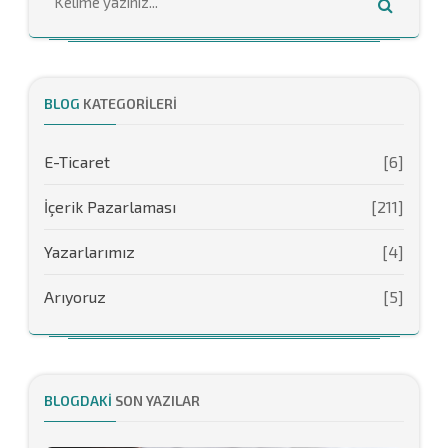
BLOG
KATEGORILERI
E-Ticaret
[6]
İçerik Pazarlaması
[211]
Yazarlarımız
[4]
Arıyoruz
[5]
BLOGDAKI
SON YAZILAR