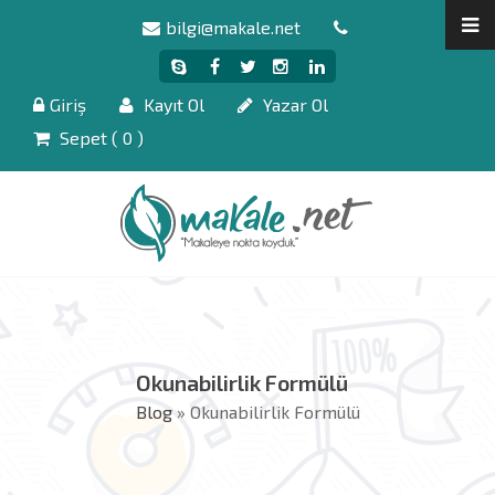
bilgi@makale.net
Giriş
Kayıt Ol
Yazar Ol
Sepet (
0
)
Okunabilirlik Formülü
Blog
» Okunabilirlik Formülü