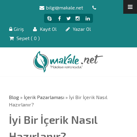
bilgi@makale.net
Giriş
Kayıt Ol
Yazar Ol
Sepet (
0
)
Blog
»
İçerik Pazarlaması
» İyi Bir İçerik Nasıl
Hazırlanır?
İyi Bir İçerik Nasıl
Hazırlanır?