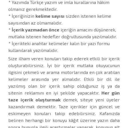
* Yazımda Türkçe yazım ve imla kurallarına hâkim
olmanız gerekmektedir.
* İçeriğinizin
kelime sayısı
sizden istenen kelime
sayısından az olmamalıdır.
*
İçerik yazmadan önce
içeriğin amacını düşünerek,
mutlaka istenen hedefler doğrultusunda yazılmalıdır.
* İçerikteki anahtar kelimeler kalın bir yazı formu
kullanılarak yazılmalıdır.
Size ilham veren konuları takip ederek etkili bir içerik
oluşturabilirsiniz. İyi bir içerik mutlaka okuyucunun
ilgisini çekmeli ve arama motorlarında en çok aratılan
kelimeler arasında yer almalıdır. Etkili bir dil ile
yazılmış olan bir içerik sahip olduğunuz iş ya da
sitenin reklamını en iyi şekilde yapacaktır.
Her gün
taze içerik oluşturmak
demek, siteye yeni üyeler
kazandırmak demektir. Taze içerikler için güncel ve
eskimeyen konuları takip edebilirsiniz. Kafanızda
beliren herhangi bir konuyu kâğıt üzerine yazın daha
sonra bununla ilgili araştırmalar yaparak, konunun alt