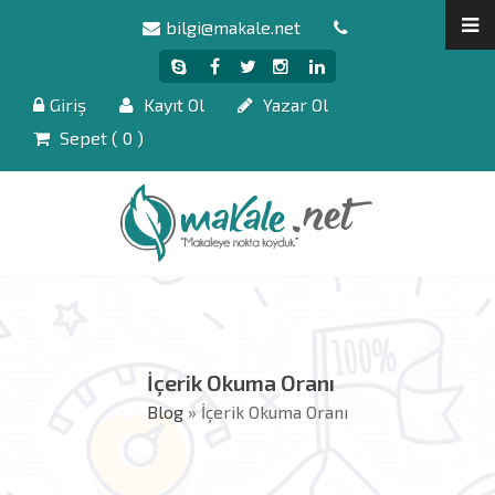
bilgi@makale.net
Giriş
Kayıt Ol
Yazar Ol
Sepet (
0
)
İçerik Okuma Oranı
Blog
» İçerik Okuma Oranı