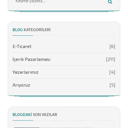
BLOG
KATEGORILERI
E-Ticaret
[6]
İçerik Pazarlaması
[211]
Yazarlarımız
[4]
Arıyoruz
[5]
BLOGDAKI
SON YAZILAR