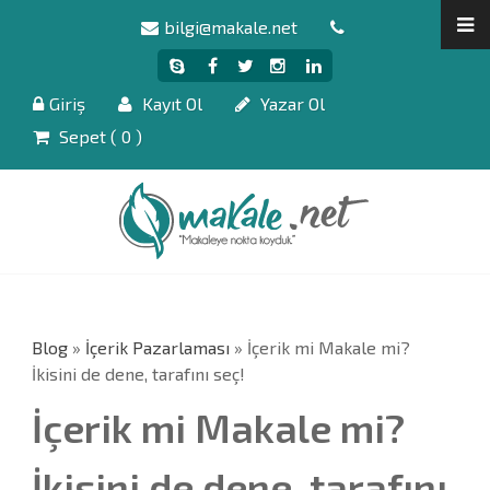
bilgi@makale.net
Giriş
Kayıt Ol
Yazar Ol
Sepet (
0
)
Blog
»
İçerik Pazarlaması
» İçerik mi Makale mi?
İkisini de dene, tarafını seç!
İçerik mi Makale mi?
İkisini de dene, tarafını