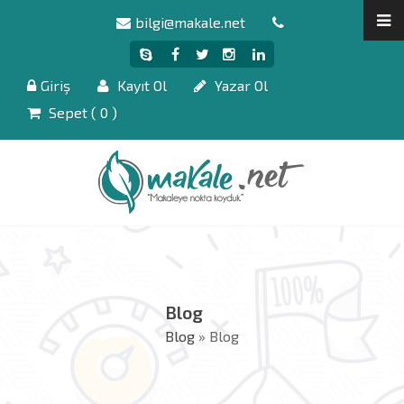
bilgi@makale.net
Giriş
Kayıt Ol
Yazar Ol
Sepet (
0
)
Blog
Blog
» Blog