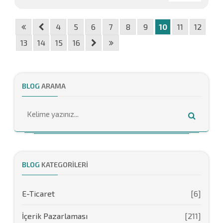
4
5
6
7
8
9
10
11
12
13
14
15
16
BLOG
ARAMA
BLOG
KATEGORILERI
E-Ticaret
[6]
İçerik Pazarlaması
[211]