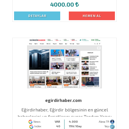
4000.00
DETAYLAR
HEMEN AL
egirdirhaber.com
n
Eğirdirhaber, Eğirdir bölgesinin en güncel
haberlerini ve fırsatlarını sunar Tanıtım Yazısı
News
VAR
4.000
Alexa TR
İçin Bir Numaradır
Index
40
11Yıl 10ay
Yaşı