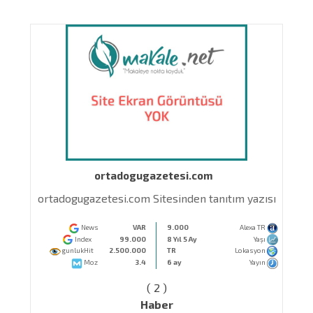
ortadogugazetesi.com
ortadogugazetesi.com Sitesinden tanıtım yazısı
News
VAR
9.000
Alexa TR
Index
99.000
8 Yıl 5 Ay
Yaşı
gunlukHit
2.500.000
TR
Lokasyon
Moz
3.4
6 ay
Yayın
( 2 )
Haber