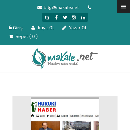
bilgi@makale.net
Giriş
Kayıt Ol
Yazar Ol
Sepet (
0
)