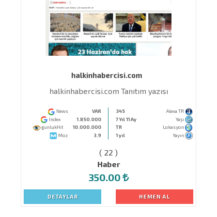
halkinhabercisi.com
halkinhabercisi.com Tanıtım yazısı
News
VAR
345
Alexa TR
Index
1.850.000
7 Yıl 11 Ay
Yaşı
gunlukHit
10.000.000
TR
Lokasyon
Moz
3.9
1 yıl
Yayın
( 22 )
Haber
350.00
DETAYLAR
HEMEN AL