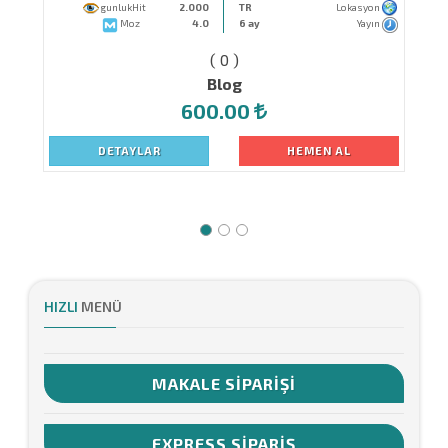
gunlukHit
2.000
TR
Lokasyon
Moz
4.0
6 ay
Yayın
( 0 )
Blog
600.00
DETAYLAR
HEMEN AL
HIZLI
MENÜ
MAKALE SIPARIŞI
EXPRESS SIPARIŞ