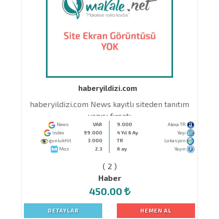
haberyildizi.com
om
haberyildizi.com News kayıtlı siteden tanıtım
yazısı fırsatı
News
VAR
9.000
Alexa TR
Index
99.000
4 Yıl 6 Ay
Yaşı
gunlukHit
3.000
TR
Lokasyon
Moz
2.3
6 ay
Yayın
( 2 )
Haber
450.00
DETAYLAR
HEMEN AL