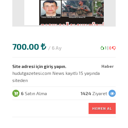
700.00
/ 6 Ay
1
|
0
Site adresi için giriş yapın.
Haber
hudutgazetesi.com News kayıtlı 15 yaşında
siteden
6
Satın Alma
1424
Ziyaret
HEMEN AL