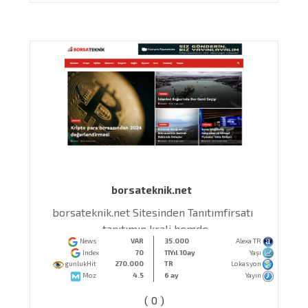
borsateknik.net
borsateknik.net Sitesinden Tanıtımfirsatı
tanıtımın krali hemde
News
VAR
35.000
Alexa TR
Index
70
11Yıl 10ay
Yaşı
gunlukHit
270.000
TR
Lokasyon
Moz
4.5
6 ay
Yayın
( 0 )