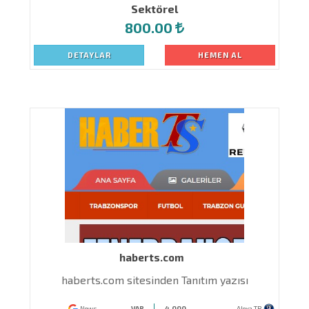
Sektörel
800.00
DETAYLAR
HEMEN AL
haberts.com
n
haberts.com sitesinden Tanıtım yazısı
News
VAR
4.000
Alexa TR