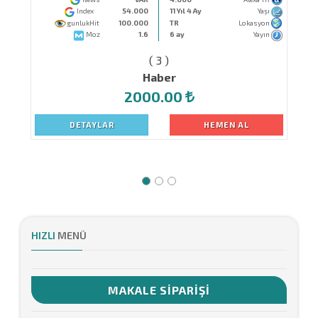
Index
54.000
11 Yıl 4 Ay
Yaşı
gunlukHit
100.000
TR
Lokasyon
Moz
1.6
6 ay
Yayın
( 3 )
Haber
2000.00
DETAYLAR
HEMEN AL
HIZLI
MENÜ
MAKALE SIPARIŞI