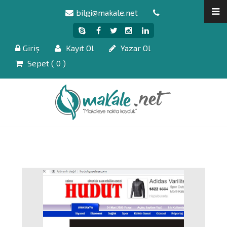
bilgi@makale.net
Giriş
Kayıt Ol
Yazar Ol
Sepet (
0
)