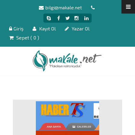
bilgi@makale.net
Giriş
Kayıt Ol
Yazar Ol
Sepet (
0
)