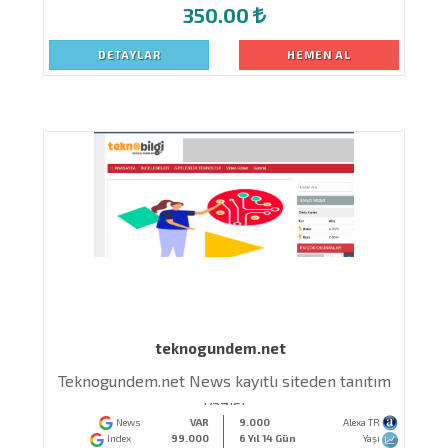
350.00
DETAYLAR
HEMEN AL
teknogundem.net
Teknogundem.net News kayıtlı siteden tanıtım
yazısı
News
VAR
9.000
Alexa TR
Index
99.000
6 Yıl 14 Gün
Yaşı