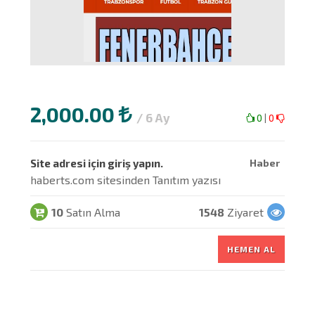
2,000.00
/ 6 Ay
0
|
0
Site adresi için giriş yapın.
Haber
haberts.com sitesinden Tanıtım yazısı
10
Satın Alma
1548
Ziyaret
HEMEN AL