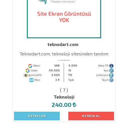
teknodart.com
Teknodart.com. teknoloji sitesinden tanıtım
yazısı
News
VAR
9.000
Alexa TR
Index
99.000
15
Yaşı
gunlukHit
3.000
TR
Lokasyon
Moz
3.9
1 yıl
Yayın
( 7 )
Teknoloji
240.00
DETAYLAR
HEMEN AL