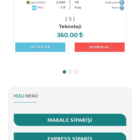
gunlukHit
3.000
TR
Lokasyon
Moz
2.8
6 ay
Yayın
( 5 )
Teknoloji
360.00
DETAYLAR
HEMEN AL
HIZLI
MENÜ
MAKALE SIPARIŞI
EXPRESS SIPARIŞ