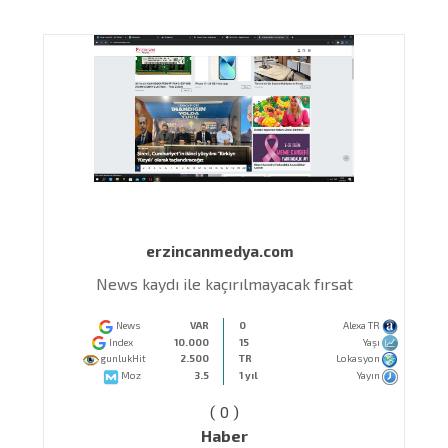
erzincanmedya.com
n
News kaydı ile kaçırılmayacak fırsat
News
VAR
0
Alexa TR
Index
10.000
15
Yaşı
gunlukHit
2.500
TR
Lokasyon
Moz
3.5
1 yıl
Yayın
( 0 )
Haber