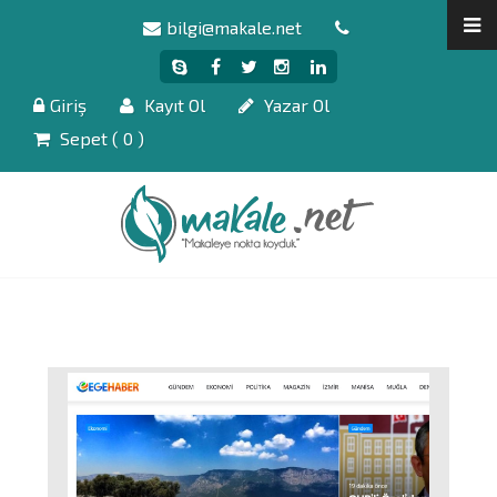
bilgi@makale.net
Giriş
Kayıt Ol
Yazar Ol
Sepet (
0
)