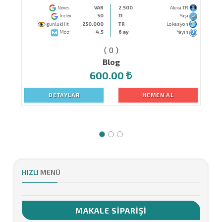
News
VAR
2.500
Alexa TR
Index
50
11
Yaşı
gunlukHit
250.000
TR
Lokasyon
Moz
4.5
6 ay
Yayın
( 0 )
Blog
600.00
DETAYLAR
HEMEN AL
HIZLI
MENÜ
MAKALE SIPARIŞI