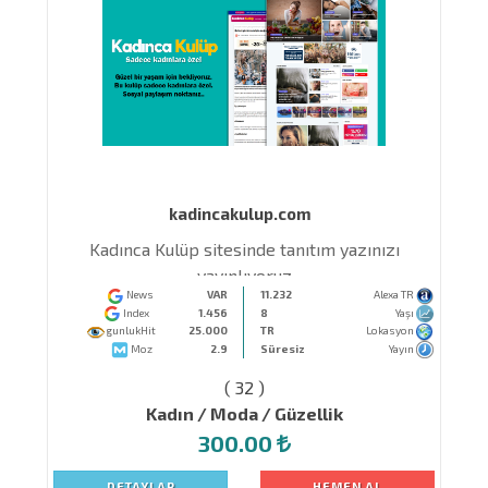
kadincakulup.com
Kadınca Kulüp sitesinde tanıtım yazınızı
yayınlıyoruz
News
VAR
11.232
Alexa TR
Index
1.456
8
Yaşı
gunlukHit
25.000
TR
Lokasyon
Moz
2.9
Süresiz
Yayın
( 32 )
Kadın / Moda / Güzellik
300.00
DETAYLAR
HEMEN AL