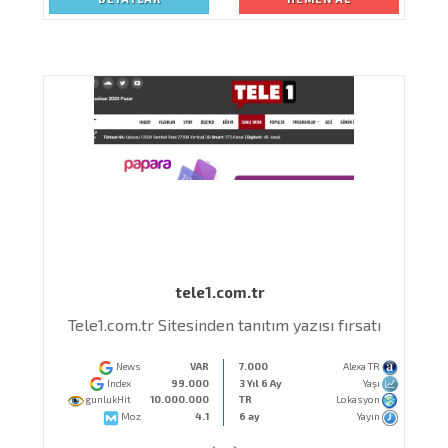
tele1.com.tr
Tele1.com.tr Sitesinden tanıtım yazısı fırsatı
News
VAR
7.000
Alexa TR
Index
99.000
3 Yıl 6 Ay
Yaşı
gunlukHit
10.000.000
TR
Lokasyon
Moz
4.1
6 ay
Yayın