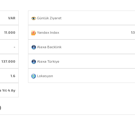
VAR
Günlük Ziyaret
11.000
Yandex Index
1.
-
Alexa Backlink
137.000
Alexa Türkiye
1.6
Lokasyon
4 Yıl 4 Ay
)