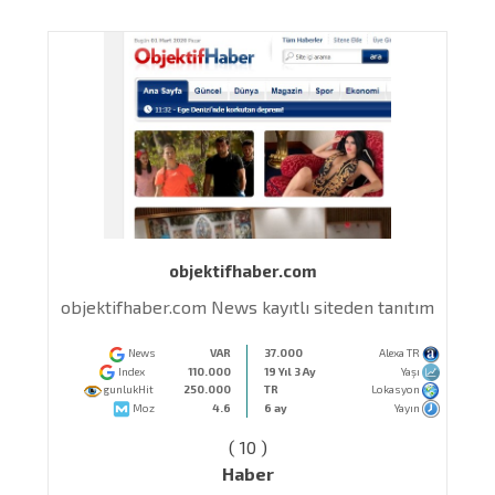
objektifhaber.com
tı
objektifhaber.com News kayıtlı siteden tanıtım
News
VAR
37.000
Alexa TR
Index
110.000
19 Yıl 3 Ay
Yaşı
gunlukHit
250.000
TR
Lokasyon
Moz
4.6
6 ay
Yayın
( 10 )
Haber