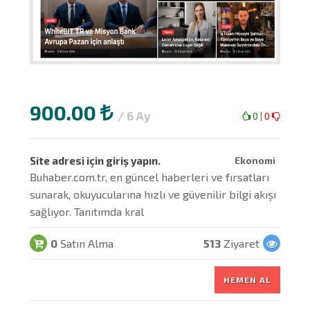
900.00
/ 6 Ay
0
|
0
Site adresi için giriş yapın.
Ekonomi
Buhaber.com.tr, en güncel haberleri ve fırsatları
sunarak, okuyucularına hızlı ve güvenilir bilgi akışı
sağlıyor. Tanıtımda kral
0
Satın Alma
513
Ziyaret
HEMEN AL