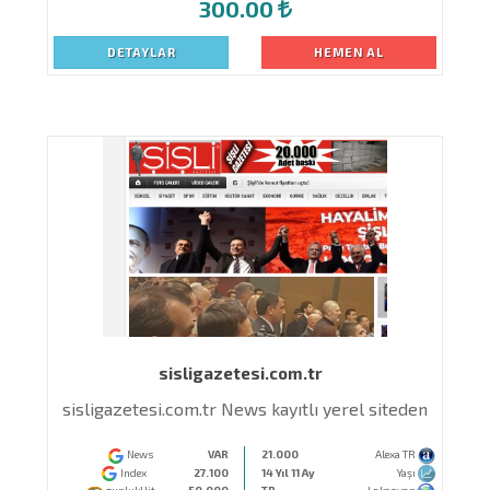
300.00
DETAYLAR
HEMEN AL
sisligazetesi.com.tr
sisligazetesi.com.tr News kayıtlı yerel siteden
News
VAR
21.000
Alexa TR
Index
27.100
14 Yıl 11 Ay
Yaşı