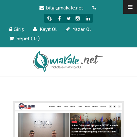
bilgi@makale.net
Giriş
Kayıt Ol
Yazar Ol
Sepet (
0
)