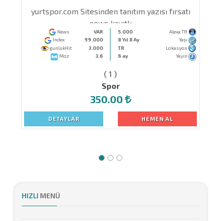
yurtspor.com Sitesinden tanıtım yazısı fırsatı
news kayıtlı
News
VAR
5.000
Alexa TR
Index
99.000
8 Yıl 8 Ay
Yaşı
gunlukHit
3.000
TR
Lokasyon
Moz
3.6
6 ay
Yayın
( 1 )
Spor
350.00
DETAYLAR
HEMEN AL
HIZLI
MENÜ