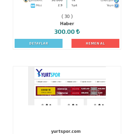
gunlukHit
50.000
TR
Lokasyon
Moz
2.9
1 yıl
Yayın
( 30 )
Haber
300.00
DETAYLAR
HEMEN AL
yurtspor.com