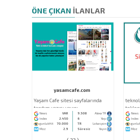
ÖNE ÇIKAN
İLANLAR
n.com
yasamcafe.com
rumların ve
Yaşam Cafe sitesi sayfalarında
teknol
 hızlı, etkili
tanıtım yazısı yayını
teklono
500
Alexa TR
News
VAR
9.508
Alexa TR
News
kilde
Yaşı
Index
2.450
6
Yaşı
Index
k sağlar
Lokasyon
gunlukHit
70.000
TR
Lokasyon
gunluk
ay
Yayın
Moz
2.9
Süresiz
Yayın
Moz
( 22 )