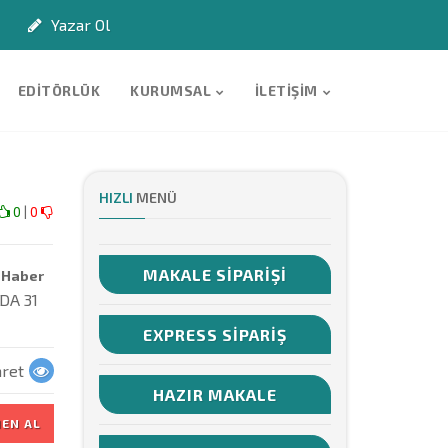
Yazar Ol
EDITÖRLÜK
KURUMSAL
İLETIŞIM
HIZLI
MENÜ
0
|
0
MAKALE SIPARIŞI
Haber
 DA 31
EXPRESS SIPARIŞ
ret
HAZIR MAKALE
EN AL